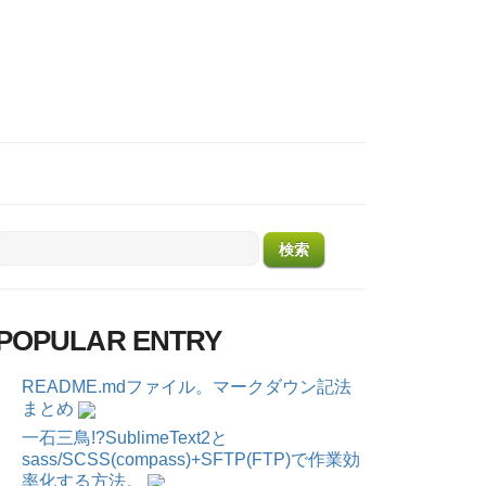
POPULAR ENTRY
README.mdファイル。マークダウン記法
まとめ
一石三鳥!?SublimeText2と
sass/SCSS(compass)+SFTP(FTP)で作業効
率化する方法。