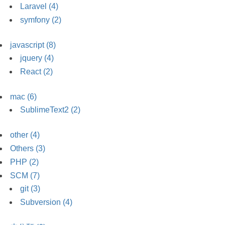
Laravel (4)
symfony (2)
javascript (8)
jquery (4)
React (2)
mac (6)
SublimeText2 (2)
other (4)
Others (3)
PHP (2)
SCM (7)
git (3)
Subversion (4)