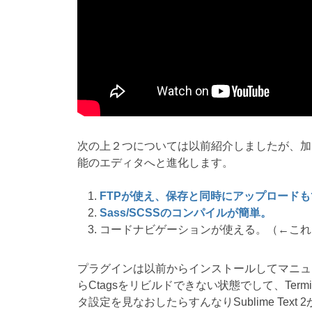
次の上２つについては以前紹介しましたが、加
能のエディタへと進化します。
FTPが使え、保存と同時にアップロード
Sass/SCSSのコンパイルが簡単。
コードナビゲーションが使える。（←これ
プラグインは以前からインストールしてマニュアル通
らCtagsをリビルドできない状態でして、Term
タ設定を見なおしたらすんなりSublime Tex