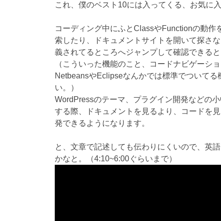
これ、僕のベスト10には入ってくる、お気に
コーディング中にふとClassやFunctionの動
索したり、ドキュメントサイトを開いて探さなくても
義されてるところへジャンプして確認できると
（こういった機能のこと、コードナビゲーショ
NetbeansやEclipseなんかでは標準でついてる
い。）
WordPressのテーマ、プラグイン開発など
する際、ドキュメントを見るより、コードを見
発できるようになります。
と、文章で記述しても伝わりにくいので、英語
かなと。（4:10~6:00ぐらいまで）