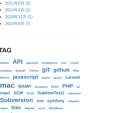
2011年6月 (2)
2011年2月 (1)
2010年11月 (1)
2010年6月 (7)
TAG
API
Addon
appstore
buddypress
cms
Coda2
git
github
compass
drupal7
Firefox
iPad
javascript
Laravel
iPhone
jobeet
jquery
mac
PHP
MAMP
mustache
PEAR
po
react
SCM
SublimeText2
SCSS
subversio
Subversion
svn
symfony
template
trac
engine
Vagrant
vccw
WordMove