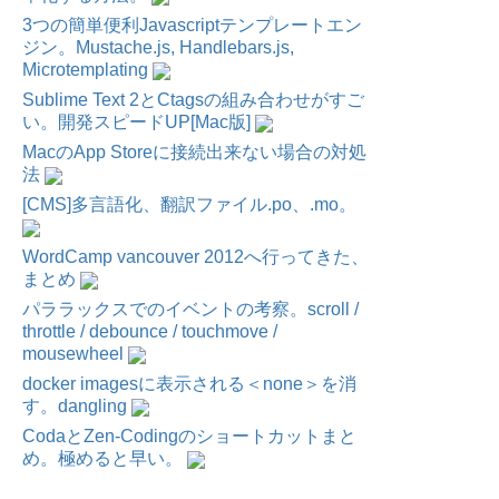
3つの簡単便利Javascriptテンプレートエン
ジン。Mustache.js, Handlebars.js,
Microtemplating
Sublime Text 2とCtagsの組み合わせがすご
い。開発スピードUP[Mac版]
MacのApp Storeに接続出来ない場合の対処
法
[CMS]多言語化、翻訳ファイル.po、.mo。
WordCamp vancouver 2012へ行ってきた、
まとめ
パララックスでのイベントの考察。scroll /
throttle / debounce / touchmove /
mousewheel
docker imagesに表示される＜none＞を消
す。dangling
CodaとZen-Codingのショートカットまと
め。極めると早い。