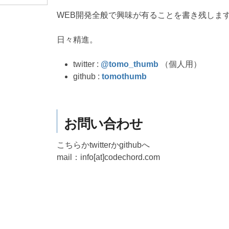
WEB開発全般で興味が有ることを書き残しま
日々精進。
twitter :
@tomo_thumb
（個人用）
github :
tomothumb
お問い合わせ
こちらかtwitterかgithubへ
mail：info[at]codechord.com