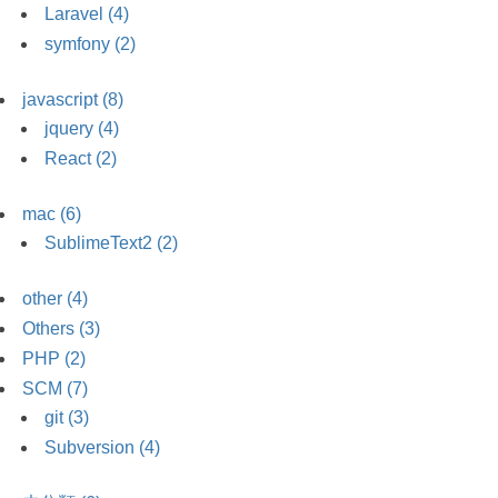
Laravel (4)
symfony (2)
javascript (8)
jquery (4)
React (2)
mac (6)
SublimeText2 (2)
other (4)
Others (3)
PHP (2)
SCM (7)
git (3)
Subversion (4)