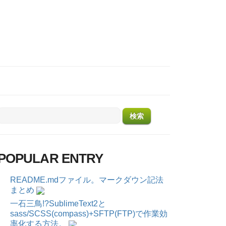
POPULAR ENTRY
README.mdファイル。マークダウン記法
まとめ
一石三鳥!?SublimeText2と
sass/SCSS(compass)+SFTP(FTP)で作業効
率化する方法。