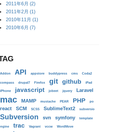
2011年6月 (2)
2011年2月 (1)
2010年11月 (1)
2010年6月 (7)
TAG
API
Addon
appstore
buddypress
cms
Coda2
git
github
compass
drupal7
Firefox
iPad
javascript
Laravel
iPhone
jobeet
jquery
mac
PHP
MAMP
mustache
PEAR
po
react
SCM
SublimeText2
SCSS
subversio
Subversion
svn
symfony
template
trac
engine
Vagrant
vccw
WordMove