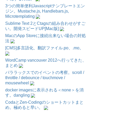
3つの簡単便利Javascriptテンプレートエン
ジン。Mustache.js, Handlebars.js,
Microtemplating
Sublime Text 2とCtagsの組み合わせがすご
い。開発スピードUP[Mac版]
MacのApp Storeに接続出来ない場合の対処
法
[CMS]多言語化、翻訳ファイル.po、.mo。
WordCamp vancouver 2012へ行ってきた、
まとめ
パララックスでのイベントの考察。scroll /
throttle / debounce / touchmove /
mousewheel
docker imagesに表示される＜none＞を消
す。dangling
CodaとZen-Codingのショートカットまと
め。極めると早い。