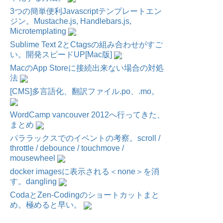
3つの簡単便利Javascriptテンプレートエン
ジン。Mustache.js, Handlebars.js,
Microtemplating
Sublime Text 2とCtagsの組み合わせがすご
い。開発スピードUP[Mac版]
MacのApp Storeに接続出来ない場合の対処
法
[CMS]多言語化、翻訳ファイル.po、.mo。
WordCamp vancouver 2012へ行ってきた、
まとめ
パララックスでのイベントの考察。scroll /
throttle / debounce / touchmove /
mousewheel
docker imagesに表示される＜none＞を消
す。dangling
CodaとZen-Codingのショートカットまと
め。極めると早い。