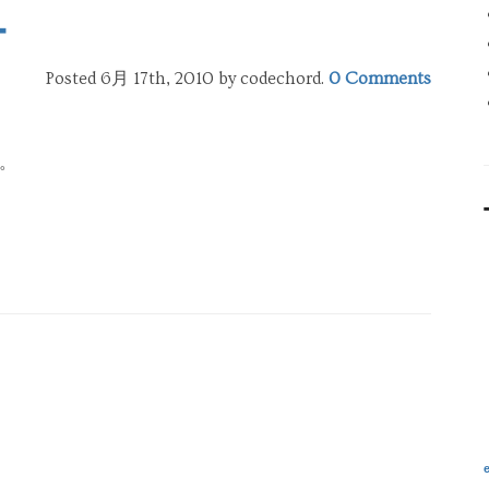
ー
Posted 6月 17th, 2010
by codechord
.
0 Comments
。