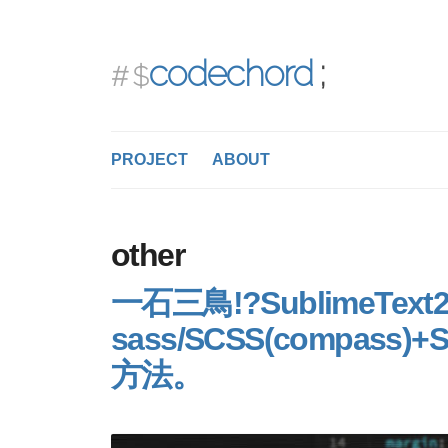
codechord
PROJECT
ABOUT
other
一石三鳥!?SublimeText
sass/SCSS(compas
方法。