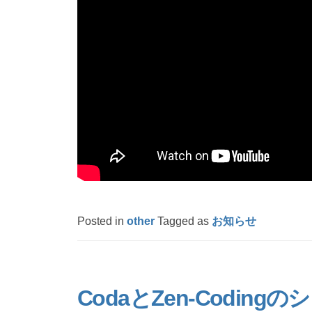
Posted in
other
Tagged as
お知らせ
CodaとZen-Codi