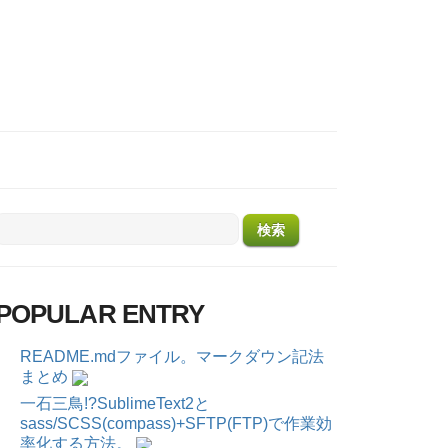
POPULAR ENTRY
README.mdファイル。マークダウン記法
まとめ
一石三鳥!?SublimeText2と
sass/SCSS(compass)+SFTP(FTP)で作業効
率化する方法。