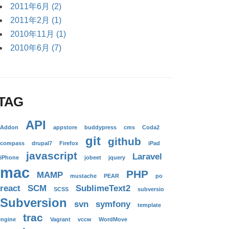
2011年6月 (2)
2011年2月 (1)
2010年11月 (1)
2010年6月 (7)
TAG
API
Addon
appstore
buddypress
cms
Coda2
git
github
compass
drupal7
Firefox
iPad
javascript
Laravel
iPhone
jobeet
jquery
mac
PHP
MAMP
mustache
PEAR
po
react
SCM
SublimeText2
SCSS
subversio
Subversion
svn
symfony
template
trac
engine
Vagrant
vccw
WordMove