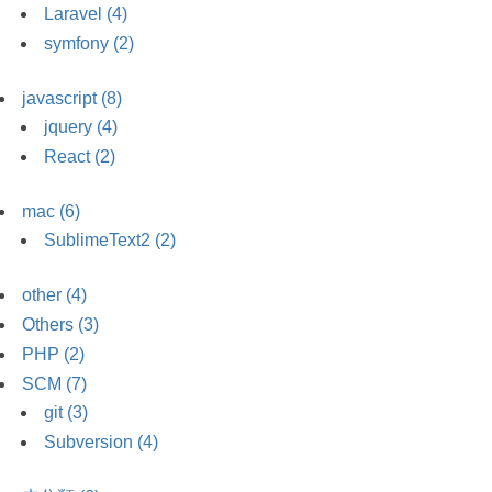
Laravel (4)
symfony (2)
javascript (8)
jquery (4)
React (2)
mac (6)
SublimeText2 (2)
other (4)
Others (3)
PHP (2)
SCM (7)
git (3)
Subversion (4)